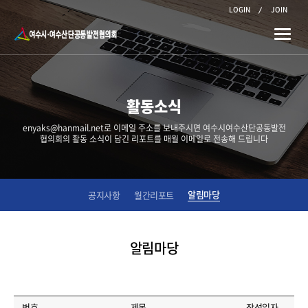
LOGIN
JOIN
Toggle
naviga
활동소식
enyaks@hanmail.net로 이메일 주소를 보내주시면 여수시여수산단공동발전
협의회의 활동 소식이 담긴 리포트를 매월 이메일로 전송해 드립니다
알림마당
공지사항
월간리포트
알림마당
번호
제목
작성일자